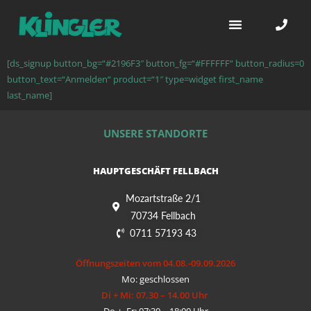
Homestyle BBQ
[ds_signup button_bg=“#2196F3″ button_fg=“#FFFFFF“ button_radius=0
button_text=“Anmelden“ product=“1″ type=widget first_name
last_name]
UNSERE STANDORTE
HAUPTGESCHÄFT FELLBACH
Mozartstraße 2/1
70734 Fellbach
0711 57193 43
Öffnungszeiten vom 04.08.-09.09.2026
Mo: geschlossen
Di + Mi: 07.30 – 14.00 Uhr