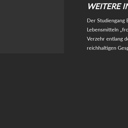
WEITERE 
Der Studiengang 
Lebensmitteln „fro
Verzehr entlang 
reichhaltigen Ges
Studenten aus den
Fall gesorgt, die
praktischer Umset
Führungsaufgaben
WEITERES Z