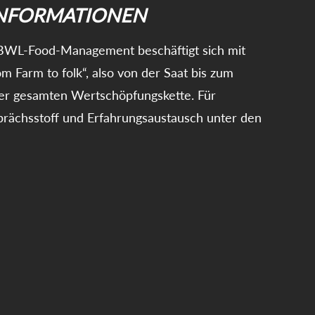
INFORMATIONEN
BWL-Food-Management beschäftigt sich mit
m Farm to folk“, also von der Saat bis zum
der gesamten Wertschöpfungskette. Für
prächsstoff und Erfahrungsaustausch unter den
 unterschiedlichsten Betrieben ist also auf jeden
 duale Ausbildung vereint akademisches Wissen mit
zung und reichlich Möglichkeiten, sich auf
 vorzubereiten.
UM STUDIENGANG